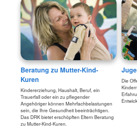
Beratung zu Mutter-Kind-
Juge
Kuren
Die Off
Kinder
Kindererziehung, Haushalt, Beruf, ein
Erfahru
Trauerfall oder ein zu pflegender
Entwick
Angehöriger können Mehrfachbelastungen
sein, die Ihre Gesundheit beeinträchtigen.
Das DRK bietet erschöpften Eltern Beratung
zu Mutter-Kind-Kuren.